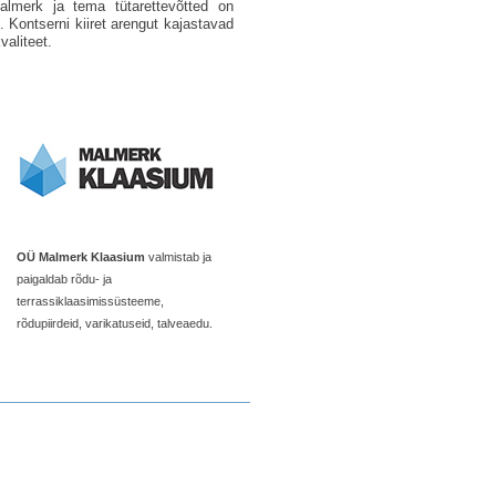
almerk ja tema tütarettevõtted on
 Kontserni kiiret arengut kajastavad
valiteet.
OÜ Malmerk Klaasium
valmistab ja
paigaldab rõdu- ja
terrassiklaasimissüsteeme,
rõdupiirdeid, varikatuseid, talveaedu.