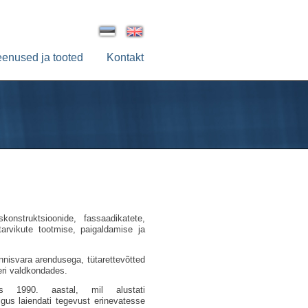
eenused ja tooted
Kontakt
konstruktsioonide, fassaadikatete,
tarvikute tootmise, paigaldamise ja
nnisvara arendusega, tütarettevõtted
eri valdkondades.
s 1990. aastal, mil alustati
igus laiendati tegevust erinevatesse