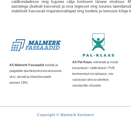
valdkondadesse ning kujunes välja kontserni tänane struktuur. M
aastatega jõudsalt kasvanud ja oma tegevust ning turuosa laiendanud.
stabiilselt kasvavad majandusnäitajad ning toodete ja teenuste kõrge k
AS Pal-Klaas
valmistab ja müüb
AS Malmerk Fassaadid
toodab ja
karastatud / siiditrükitud / PVB
paigaldab alumiiniumkonstruktsioonis
lamineeritud turvaklaase, mis
uksi, aknaid ja klaasfassaade
vastavad rahvusvaheliste
aastast 1991.
standardite nõuetele.
Copyright © Malmerk Kontsern