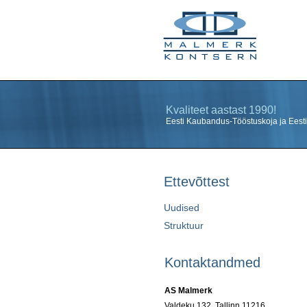
Kvaliteet aastast 1990!
Eesti Kaubandus-Tööstuskoja ja Eesti E
Ettevõttest
Uudised
Struktuur
Kontaktandmed
AS Malmerk
Valdeku 132, Tallinn 11216