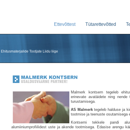
Ettevõttest
Tütarettevõtted
T
hitusmaterjalide Tootjate Liidu liige
Malmerk kontsern tegeleb ehitus
erinevate avatäidete ning nende 
turustamisega.
AS Malmerk
tegeleb halduse ja ki
tootmise ja teenuste osutamisega 
Kontserni tekkele pandi alu
alumiiniumprofiilidest uste ja akende tootmisega. Edasise arengu kä